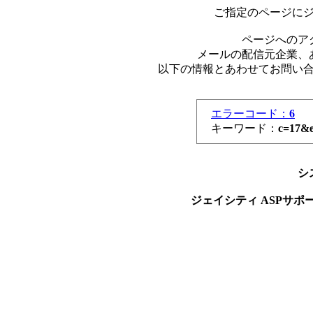
ご指定のページに
ページへのア
メールの配信元企業、
以下の情報とあわせてお問い
エラーコード：
6
キーワード：
c=17&
シ
ジェイシティ ASPサポート メ